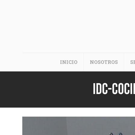
INICIO
NOSOTROS
S
idc-coc