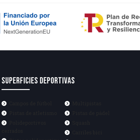
SUPERFICIES DEPORTIVAS
Campos de fútbol
Multipistas
Pistas de atletismo
Pistas de pádel
Polideportivos
Squash
cerrados
Carriles bici