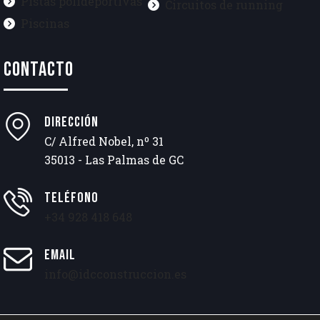
Pistas polideportivas
Circuitos de running
Piscinas
CONTACTO
DIRECCIÓN
C/ Alfred Nobel, nº 31
35013 - Las Palmas de GC
TELÉFONO
+34 928 418 648
EMAIL
info@idcconstruccion.es