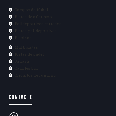
Campos de fútbol
Pistas de atletismo
Polideportivos cerrados
Pistas polideportivas
Piscinas
Multipistas
Pistas de pádel
Squash
Carriles bici
Circuitos de running
CONTACTO